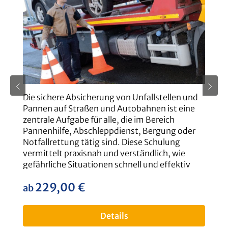
Die sichere Absicherung von Unfallstellen und
Zi
Pannen auf Straßen und Autobahnen ist eine
k
zentrale Aufgabe für alle, die im Bereich
G
Pannenhilfe, Abschleppdienst, Bergung oder
B
Notfallrettung tätig sind. Diese Schulung
v
vermittelt praxisnah und verständlich, wie
g
gefährliche Situationen schnell und effektiv
V
abgesichert werden – zum Schutz von
e
229,00 €
regulärer preis:
Einsatzkräften, Verkehrsteilnehmern und
re
K
ab
a
Unfallbeteiligten.Bewährte
S
Sicherungsmaßnahmen ausführenZiel der
P
Details
Schulung ist es, den Teilnehmenden fundiertes
B