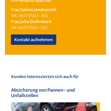
Ihre Ansprechpartner
Frau Sabine Jendryschik
Tel. 0611 9502-350
Frau Julia Diefenbach
Tel. 0611 9502-323
Kontakt aufnehmen
Produktgalerie überspringen
Kunden interessierten sich auch für
Absicherung von Pannen- und
B
Unfallstellen
V