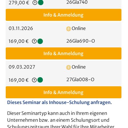
Regulärer Preis:
26Gla740
279,00 €
Info & Anmeldung
03.11.2026
Online
Regulärer Preis:
26Gla690-O
169,00 €
Info & Anmeldung
09.03.2027
Online
Regulärer Preis:
27Gla008-O
169,00 €
Info & Anmeldung
Dieses Seminar als Inhouse-Schulung anfragen.
Dieser Seminartyp kann auch in Ihrem eigenen
Unternehmen bzw. an einem Schulungsort und
Schulungszeitraum Ihrer Wahl für Ihre Mitarbeiter