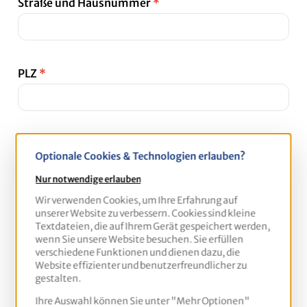
Straße und Hausnummer
*
PLZ
*
Ort
*
Optionale Cookies & Technologien erlauben?
Nur notwendige erlauben
Wir verwenden Cookies, um Ihre Erfahrung auf
Land
*
unserer Website zu verbessern. Cookies sind kleine
Textdateien, die auf Ihrem Gerät gespeichert werden,
wenn Sie unsere Website besuchen. Sie erfüllen
verschiedene Funktionen und dienen dazu, die
Website effizienter und benutzerfreundlicher zu
gestalten.
Fax
Ihre Auswahl können Sie unter "Mehr Optionen"