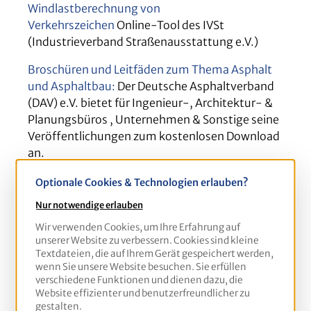
Windlastberechnung von
Verkehrszeichen
Online-Tool des IVSt
(Industrieverband Straßenausstattung e.V.)
Broschüren und Leitfäden zum Thema Asphalt
und Asphaltbau:
Der Deutsche Asphaltverband
(DAV) e.V. bietet für Ingenieur-, Architektur- &
Planungsbüros , Unternehmen & Sonstige seine
Veröffentlichungen zum kostenlosen Download
an.
Optionale Cookies & Technologien erlauben?
Geopläne der Bundesländer
Nur notwendige erlauben
Wir verwenden Cookies, um Ihre Erfahrung auf
Berlin und Brandenburg: FIS-Broker
unserer Website zu verbessern. Cookies sind kleine
Textdateien, die auf Ihrem Gerät gespeichert werden,
Nordrhein-Westfalen: TIM-Online
wenn Sie unsere Website besuchen. Sie erfüllen
verschiedene Funktionen und dienen dazu, die
Website effizienter und benutzerfreundlicher zu
gestalten.