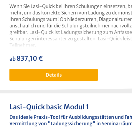
Größe des Trolleys: L = 76,8 cm x H = 49 cm x B = 47,6
Wenn Sie Lasi-Quick bei Ihren Schulungen einsetzen, 
angebracht, mit denen die Rollensicherung für den Trans
mehr, um das korrekte Sichern von Ladung zu demonstri
kg.
Ihren Schulungsraum! Ob Niederzurren, Diagonalzurren, 
anschaulich und für die Schulungsteilnehmer nachvollz
greifbar. Lasi-Quick ist Ladungssicherung zum Anfassen.
Schulungen interessanter zu gestalten. Lasi-Quick leis
Teilnehmer.
Das Grundsortiment
Lasi-Quick basic
besteht aus:
837,10 €
regulärer preis:
ab
1 Ladefläche 120 x 86 cm (4-teilig, zerlegbar) mit 
1 Gitterbox (zerlegbar) mit Palette
Details
2 Paletten
6 Zurrgurten
6 Anti-Rutschmatten
6 Kantenschonern
Lasi-Quick basic Modul 1
Befestigungsmaterial
Montageanleitung
Das ideale Praxis-Tool für Ausbildungsstätten und Fa
Vermittlung von "Ladungssicherung" in Seminarräum
Aufbaubeispiel Lasi-Quick basic