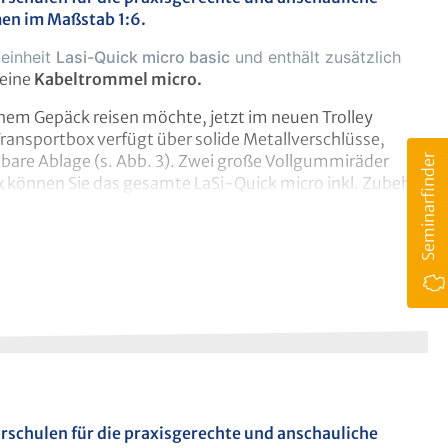
en im Maßstab 1:6.
sind 2 Schnellspanngurte angebracht, mit denen die
einheit
Lasi-Quick micro basic
und enthält zusätzlich
. 1).
Gesamtgewicht ca. 16 kg.
 eine
Kabeltrommel micro.
inem Gepäck reisen möchte, jetzt im neuen Trolley
ransportbox verfügt über solide Metallverschlüsse,
are Ablage (s. Abb. 3). Zwei große Vollgummiräder
Seminarfinder
Kontakt
box können Sie das gesamte LaSi-Quick micro inkl. Zubehör
uem transportieren. Die klappbare Ladefläche mit
 Montage ist nicht notwendig.
hrschulen für die praxisgerechte und anschauliche