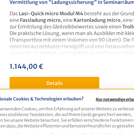
Vermittlung von "Ladungssicherung" in Seminarräum
Das
Lasi-Quick micro Modul M4
besteht aus der Grun
Größe des Trolleys:
L = 76,8 cm, H = 49 cm, B = 47,6 c
eine
Fassladung micro
, eine
Kartonladung micro
, eine
mit denen die Rollensicherung für den Transport befest
zur Ermittlung des Gleitreibbeiwertes sowie einen
Trol
Die praktische Lösung, wenn man als Ausbilder mit kle
(Transportbox mit einem Volumen von 90 Litern). Die T
einen herausziehbaren Handgriff und eine herausnehmb
sorgen für Sicherheit und Stabilität. In der Transportbox können Sie das gesamte LaSi-Quick micro inkl. Zubehör
(außer LaSi-Quick micro Container) verstauen und beq
1.144,00 €
regulärer preis:
klappbarer Stirnwand ist in Sekunden aufgestellt, eine
Mit dabei:
Ladefläche 42,5 x 66 cm,klappbar
Details
1 Gitterbox mit Palette
6 Zurrgurte
6 Anti-Rutschmatten
ionale Cookies & Technologien erlauben?
Nur notwendige erl
6 Kantenschoner
verwenden Cookies, um Ihre Erfahrung auf unserer Website zu verbesse
2 Paletten
Lasi-Quick micro Modul M5 – die komp
ies sind kleine Textdateien, die auf Ihrem Gerät gespeichert werden,
inkl. Trolley
 Sie unsere Website besuchen. Sie erfüllen verschiedene Funktionen
Das ideale Praxis-Tool für Ausbildungsstätten und Fa
en dazu, die Website effizienter und benutzerfreundlicher zu gestalte
Vermittlung von "Ladungssicherung" in Seminarräum