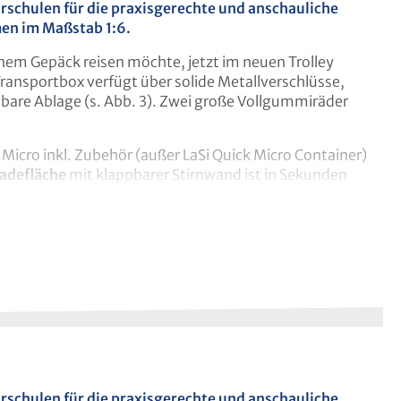
hrschulen für die praxisgerechte und anschauliche
en im Maßstab 1:6.
inem Gepäck reisen möchte, jetzt im neuen Trolley
ransportbox verfügt über solide Metallverschlüsse,
are Ablage (s. Abb. 3). Zwei große Vollgummiräder
Micro inkl. Zubehör (außer LaSi Quick Micro Container)
Ladefläche
mit klappbarer Stirnwand ist in Sekunden
 6; Größe der ausgeklappten Ladefläche: 42,5 x 66 cm).
hrschulen für die praxisgerechte und anschauliche