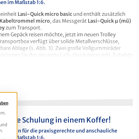
en im Maßstab 1:6.
deinheit
Lasi-Quick micro basic
und enthält zusätzlich
m. Auf dem Trolley sind 2 Schnellspanngurte angebracht,
Kabeltrommel micro
, das Messgerät
Lasi-Quick μ (mü)
igt wird.
Gesamtgewicht ca. 16 kg
.
ley
zum Transport.
inem Gepäck reisen möchte, jetzt im neuen Trolley
ransportbox verfügt über solide Metallverschlüsse,
are Ablage (s. Abb. 3). Zwei große Vollgummiräder
uem transportieren. Die
klappbare Ladefläche
mit
 Montage ist nicht notwendig.
auben
rn.
lette Schulung in einem Koffer!
 und
hrschulen für die praxisgerechte und anschauliche
n.
en im Maßstab 1:6.