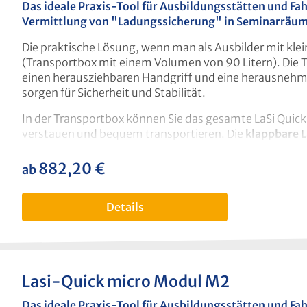
Das ideale Praxis-Tool für Ausbildungsstätten und Fa
Vermittlung von "Ladungssicherung" in Seminarräum
Die praktische Lösung, wenn man als Ausbilder mit kle
(Transportbox mit einem Volumen von 90 Litern). Die T
einen herausziehbaren Handgriff und eine herausnehmb
sorgen für Sicherheit und Stabilität.
I
n der Transportbox können Sie das gesamte LaSi Quick 
verstauen und bequem transportieren. Die
klappbare 
aufgestellt, eine Montage ist nicht notwendig (s. Abb.
882,20 €
regulärer preis:
ab
Mit dabei
:
Ladefläche 42,5 x 66 cm,klappbar
Details
1 Gitterbox mit Palette
6 Zurrgurte
6 Anti-Rutschmatten
6 Kantenschoner
2 Paletten
Lasi-Quick micro Modul M2
inkl. Trolley
Das ideale Praxis-Tool für Ausbildungsstätten und Fa