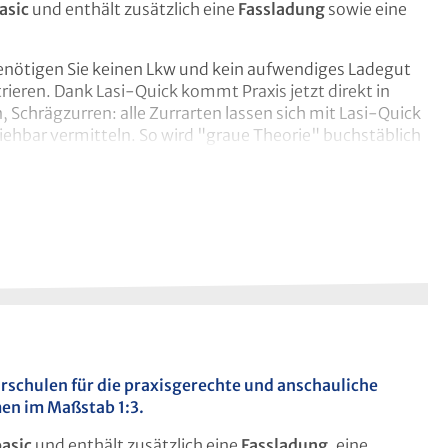
asic
und enthält zusätzlich eine
Fassladung
sowie eine
legbar, leicht aufzubauen und leicht zu transportieren.
Stirnwand, die über ein Stecksystem miteinander
ür den Auf- oder Abbau benötigt man gerade mal 20
benötigen Sie keinen Lkw und kein aufwendiges Ladegut
eren. Dank Lasi-Quick kommt Praxis jetzt direkt in
Schrägzurren: alle Zurrarten lassen sich mit Lasi-Quick
lette gebändert oder mit einer Kartonladung, auf
iehbar vermitteln. So wird "graue Theorie" buchstäblich
t problemlos möglich.
 Das Modell ist leicht aufzubauen und hilft Ihnen, Ihre
tet somit auch einen positiven Beitrag zur Motivation der
Lochleisten
hrschulen für die praxisgerechte und anschauliche
en im Maßstab 1:3.
basic
und enthält zusätzlich eine
Fassladung
, eine