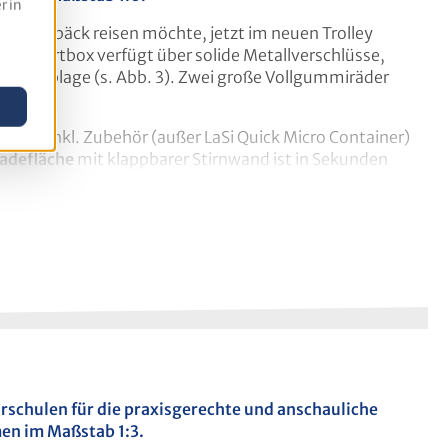
r in
sind 2 Schnellspanngurte angebracht, mit denen die
inem Gepäck reisen möchte, jetzt im neuen Trolley
mtgewicht ca. 16 kg
.
ransportbox verfügt über solide Metallverschlüsse,
are Ablage (s. Abb. 3). Zwei große Vollgummiräder
Micro inkl. Zubehör (außer LaSi Quick Micro Container)
Ladefläche
mit klappbarer Stirnwand ist in Sekunden
 6; Größe der ausgeklappten Ladefläche: 42,5 x 66 cm).
hrschulen für die praxisgerechte und anschauliche
, abgestimmt auf die Größe von Lasi-Quick micro!
en im Maßstab 1:3.