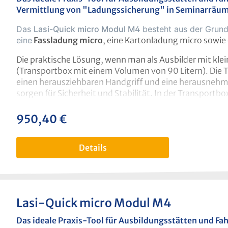
Größe des Trolleys
:
Vermittlung von "Ladungssicherung" in Seminarräum
L = 76,8 cm, H = 49 cm, B = 47,6 cm. Auf dem Trolley 
Das
Lasi-Quick micro Modul M4
besteht aus der Grund
Rollensicherung für den Transport befestigt wird (s. Abb
eine
Fassladung micro
, eine Kartonladung micro sowie
Die praktische Lösung, wenn man als Ausbilder mit kle
(Transportbox mit einem Volumen von 90 Litern). Die T
einen herausziehbaren Handgriff und eine herausnehmb
sorgen für Sicherheit und Stabilität. In der Transport
(außer LaSi-Quick micro Container) verstauen und beq
klappbarer Stirnwand ist in Sekunden aufgestellt, eine
950,40 €
regulärer preis:
Mit dabei:
Details
Ladefläche 42,5 x 66 cm, klappbar
1 Gitterbox mit Palette
6 Zurrgurte
6 Anti-Rutschmatten
6 Kantenschoner
Lasi-Quick micro Modul M4
2 Paletten
Das ideale Praxis-Tool für Ausbildungsstätten und Fa
inkl. Trolley