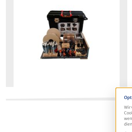
Opt
Wir 
Cook
wenn
dien