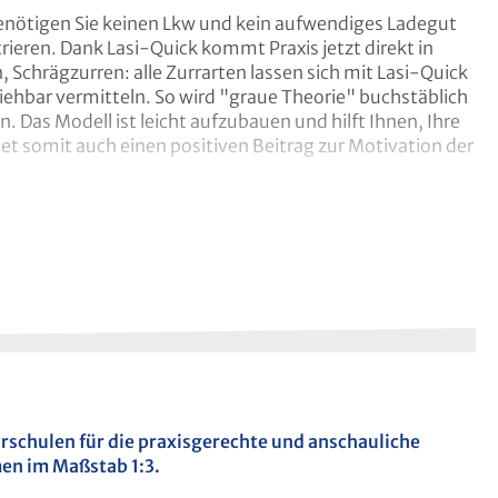
 cm. Auf dem Trolley sind 2 Schnellspanngurte
benötigen Sie keinen Lkw und kein aufwendiges Ladegut
port befestigt wird (s. Abb. 1).
Gesamtgewicht ca. 16
eren. Dank Lasi-Quick kommt Praxis jetzt direkt in
Schrägzurren: alle Zurrarten lassen sich mit Lasi-Quick
iehbar vermitteln. So wird "graue Theorie" buchstäblich
 Das Modell ist leicht aufzubauen und hilft Ihnen, Ihre
tet somit auch einen positiven Beitrag zur Motivation der
Lochleisten
hrschulen für die praxisgerechte und anschauliche
en im Maßstab 1:3.