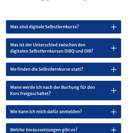
Landstraßen, Geh- und Radwegen
Der Kurs ist speziell auf die Anforderungen von
Bauleitern, Straßenbauunternehmen und
Verantwortliche für die Verkehrssicherung
Was sind digitale Selbstlernkurse?
zugeschnitten.
MVAS-Nachweis und
Was ist der Unterschied zwischen den
Teilnahmebescheinigung
digitalen Selbstlernkursen DiBQ und DiB?
Nach erfolgreicher Bearbeitung des Kurses steht die
Teilnahmebescheinigung
direkt zum Download
Wo finden die Selbstlernkurse statt?
bereit. Die integrierte
Wissensabfrage
kann mehrfach
wiederholt werden und dient auch dem Nachweis der
deutschen Sprache. Nach Bestehen erhalten Sie den
Wann werde ich nach der Buchung für den
MVAS-Nachweis digital
– bequem und sofort
Kurs freigeschaltet?
verfügbar.
Zugang und Ablauf
Wie kann ich mich dafür anmelden?
Die Bearbeitung Ihrer Buchung erfolgt innerhalb von
ca. 2 Werktagen. Nach Zahlungseingang erhalten Sie
die
Zugangsdaten zur Lernplattform
. Der Kurs ist als
Welche Voraussetzungen gibt es?