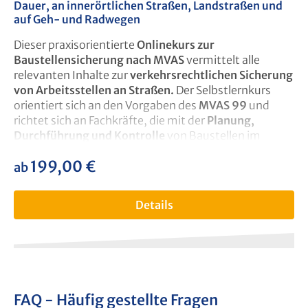
Dauer, an innerörtlichen Straßen, Landstraßen und
auf Geh- und Radwegen
Dieser praxisorientierte
Onlinekurs zur
Baustellensicherung nach MVAS
vermittelt alle
relevanten Inhalte zur
verkehrsrechtlichen Sicherung
von Arbeitsstellen an Straßen.
Der Selbstlernkurs
orientiert sich an den Vorgaben des
MVAS 99
und
richtet sich an Fachkräfte, die mit der
Planung,
Durchführung und Kontrolle
von Baustellen im
öffentlichen Verkehrsraum betraut sind.
199,00 €
regulärer preis:
ab
Inhalte mit direktem Praxisbezug
Teilnehmende erhalten fundiertes Wissen zu:
Details
Verkehrsrechtlicher Anordnung
und
rechtlichen
Grundlagen
Auswahl und Einsatz von
Sicherungselementen
Durchführung von
Kontrollen und
Wartungsmaßnahmen
Besonderheiten bei
innerörtlichen Straßen,
FAQ - Häufig gestellte Fragen