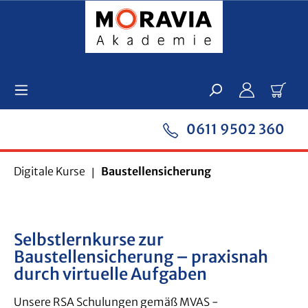
Zum Hauptinhalt springen
Ware
0611 9502 360
Digitale Kurse
Baustellensicherung
Selbstlernkurse zur
Baustellensicherung – praxisnah
durch virtuelle Aufgaben
Unsere RSA Schulungen gemäß MVAS -