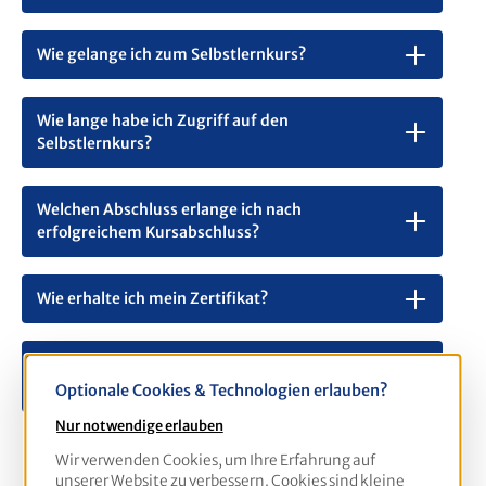
flexibler Selbstlernkurs
konzipiert und kann zeitlich
unabhängig absolviert werden.
Wie gelange ich zum Selbstlernkurs?
Fordern Sie jetzt Ihren Zugang zum kostenlosen
Demokurs an!
Wie lange habe ich Zugriff auf den
Selbstlernkurs?
Demokurs anfordern
Ihr Nutzen auf einen Blick
Welchen Abschluss erlange ich nach
MVAS 99 Schulung online
– jederzeit verfügbar
erfolgreichem Kursabschluss?
MVAS Zertifikat online
nach erfolgreicher
Wissensabfrage
Praxisnahe Inhalte für
Bauleiter,
Wie erhalte ich mein Zertifikat?
Sicherheitsbeauftragte und Straßenbau-
Fachkräfte
Welche weiteren Leistungen kann ich
Verständliche Vermittlung der
buchen?
Optionale Cookies & Technologien erlauben?
Verkehrssicherungspflicht
Wiederholbare Wissensabfrage zur Festigung und
Nur notwendige erlauben
Nachweisführung
Wir verwenden Cookies, um Ihre Erfahrung auf
Geeignet für alle, die mit
Sicherungsmaßnahmen
unserer Website zu verbessern. Cookies sind kleine