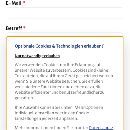
E-Mail
*
Betreff
*
Optionale Cookies & Technologien erlauben?
Nachricht
Nur notwendige erlauben
Wir verwenden Cookies, um Ihre Erfahrung auf
unserer Website zu verbessern. Cookies sind kleine
Textdateien, die auf Ihrem Gerät gespeichert werden,
wenn Sie unsere Website besuchen. Sie erfüllen
Die mit einem Stern (*) markierten Felder sind
verschiedene Funktionen und dienen dazu, die
Pflichtfelder.
Website effizienter und benutzerfreundlicher zu
gestalten.
Ihre Auswahl können Sie unter "Mehr Optionen"
individuell einstellen oder in den Cookie-
Einstellungen jederzeit anpassen.
Um weiterzugehen, geben Sie die oben abgebildeten
Mehr Informationen finden Sie in unter
Datenschutz