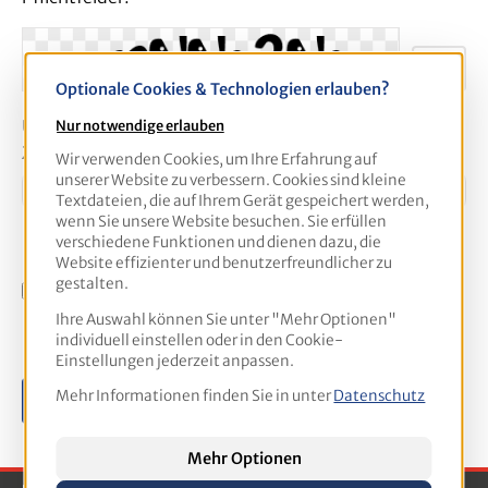
Optionale Cookies & Technologien erlauben?
Um weiterzugehen, geben Sie die oben abgebildeten
Nur notwendige erlauben
Zeichen ein
*
Wir verwenden Cookies, um Ihre Erfahrung auf
unserer Website zu verbessern. Cookies sind kleine
Textdateien, die auf Ihrem Gerät gespeichert werden,
wenn Sie unsere Website besuchen. Sie erfüllen
verschiedene Funktionen und dienen dazu, die
Website effizienter und benutzerfreundlicher zu
gestalten.
Ich habe die
Datenschutzbestimmungen
zur
Kenntnis genommen und die
AGB
gelesen und bin
Ihre Auswahl können Sie unter "Mehr Optionen"
individuell einstellen oder in den Cookie-
mit ihnen einverstanden. *
Einstellungen jederzeit anpassen.
Mehr Informationen finden Sie in unter
Datenschutz
Absenden
Mehr Optionen