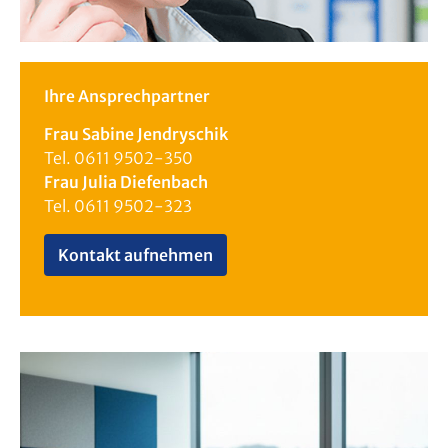
Ihre Ansprechpartner
Frau Sabine Jendryschik
Tel. 0611 9502-350
Frau Julia Diefenbach
Tel. 0611 9502-323
Kontakt aufnehmen