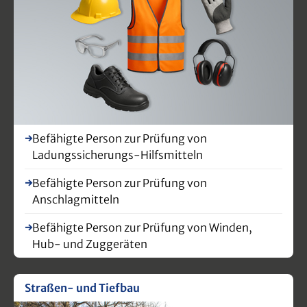
DatenEinleitungWarum Unterweisung? –
Worüber unterweisen? – Wann unterweisen?
– Gefährdungsbeurteilung –
Arbeitsmedizinische Vorsorge – Beauftragte
PersonenMehrseitige Einträge
für:Wohnortwechsel – change of
residence Derzeitiger Arbeitgeber – present
employerArbeitsmedizinische Vorsorge –
occupational health careUnterweisungen –
Befähigte Person zur Prüfung von
instructionsSchulungen mit
Ladungssicherungs-Hilfsmitteln
Teilnahmebescheinigungen – trainings with
certificatesSonstiges – additional
Befähigte Person zur Prüfung von
notes Format DIN A6, 32 Seiten, abwischbarer
Anschlagmitteln
Einband
Befähigte Person zur Prüfung von Winden,
Hub- und Zuggeräten
Straßen- und Tiefbau