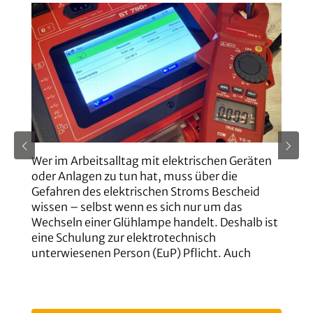
Wer im Arbeitsalltag mit elektrischen Geräten
Ü
oder Anlagen zu tun hat, muss über die
b
Gefahren des elektrischen Stroms Bescheid
M
wissen – selbst wenn es sich nur um das
d
Wechseln einer Glühlampe handelt. Deshalb ist
g
eine Schulung zur elektrotechnisch
v
unterwiesenen Person (EuP) Pflicht. Auch
p
Mitarbeitende, die elektrische Betriebsräume
d
nur betreten, ohne dort zu arbeiten, benötigen
(
diese Unterweisung.Das Seminar „EuPH –
S