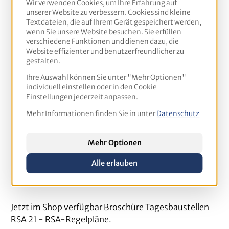
Wir verwenden Cookies, um Ihre Erfahrung auf
unserer Website zu verbessern. Cookies sind kleine
Textdateien, die auf Ihrem Gerät gespeichert werden,
wenn Sie unsere Website besuchen. Sie erfüllen
verschiedene Funktionen und dienen dazu, die
Website effizienter und benutzerfreundlicher zu
gestalten.
Ihre Auswahl können Sie unter "Mehr Optionen"
individuell einstellen oder in den Cookie-
Einstellungen jederzeit anpassen.
Mehr Informationen finden Sie in unter
Datenschutz
Jetzt erhältlich: Broschüre „Tagesbaustellen“ nach
Mehr Optionen
RSA 21
Alle erlauben
12. April 2022
RSA21, Sicherung von
Arbeitsstellen
Jetzt im Shop verfügbar Broschüre Tagesbaustellen
RSA 21 - RSA-Regelpläne.