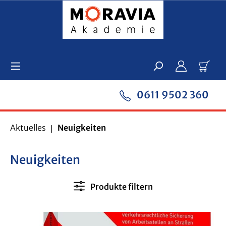
Zum Hauptinhalt springen
Ware
0611 9502 360
Aktuelles
Neuigkeiten
Neuigkeiten
Produkte filtern