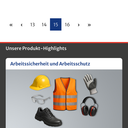
Seite
Seite
Seite
Seite
13
14
15
16
Unsere Produkt-Highlights
Arbeitssicherheit und Arbeitsschutz