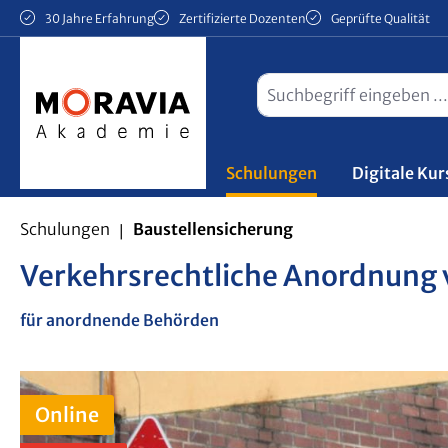
30 Jahre Erfahrung
Zertifizierte Dozenten
Geprüfte Qualität
m Hauptinhalt springen
Zur Suche springen
Zur Hauptnavigation springen
Schulungen
Digitale Kur
Schulungen
Baustellensicherung
Verkehrsrechtliche Anordnung v
für anordnende Behörden
Online