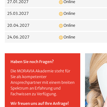
27.01.2027
Online
25.03.2027
Online
20.04.2027
Online
24.06.2027
Online
Haben Sie noch Fragen?
Die MORAVIA Akademie steht für
Sie als kompetenter
Ansprechpartner mit einem breiten
Spektrum an Erfahrung und
Fachwissen zu Verfügung.
Wir freuen uns auf Ihre Anfrage!