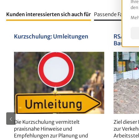
Ihre
den
Kunden interessierten sich auch für
Passende Fachliter
Mehr
Produktgalerie überspringen
Kurzschulung: Umleitungen
RSA Schu
Baustelle
nach MVA
Die Kurzschulung vermittelt
Ziel diese
praxisnahe Hinweise und
zur Verkeh
Empfehlungen zur Planung und
Arbeitsstel