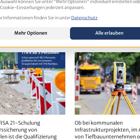
 Auswahl können Sie unter "Mehr Optionen" individuell einstellen ode
 Cookie-Einstellungen jederzeit anpassen.
atur
 Informationen finden Sie in unter
Datenschutz
Mehr Optionen
Alle erlauben
lung:
Sicherung von
nsicherung an Straßen
Vermessungsarbeiten i
S 99 (1-tägig)
öffentlichen Verkehrsr
r RSA 21-Schulung
Ob bei kommunalen
rssicherung von
Infrastrukturprojekten, im 
len ist die Qualifizierung
von Tiefbauunternehmen od