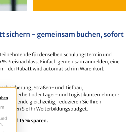
t sichern - gemeinsam buchen, sofort
 Teilnehmende für denselben Schulungstermin und
 15 % Preisnachlass. Einfach gemeinsam anmelden, eine
 - der Rabatt wird automatisch im Warenkorb
hrsabsicherung, Straßen- und Tiefbau,
itssicherheit oder Lager- und Logistikunternehmen:
auben
itarbeitende gleichzeitig, reduzieren Sie Ihren
rn.
schonen Sie Ihr Weiterbildungsbudget.
 und
hern und 15 % sparen.
n.