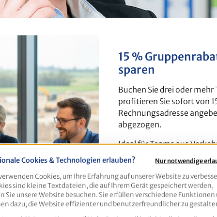
15 % Gruppenrabat
sparen
Buchen Sie drei oder mehr
profitieren Sie sofort von
Rechnungsadresse angeben
abgezogen.
Ideal für Teams aus Verke
Behörden/Verwaltung, Arbe
ionale Cookies & Technologien erlauben?
Nur notwendige erl
Qualifizieren Sie mehrere M
verwenden Cookies, um Ihre Erfahrung auf unserer Website zu verbesse
Organisationsaufwand und 
ies sind kleine Textdateien, die auf Ihrem Gerät gespeichert werden,
 Sie unsere Website besuchen. Sie erfüllen verschiedene Funktionen
Jetzt anmelden, Plätze sic
en dazu, die Website effizienter und benutzerfreundlicher zu gestalte