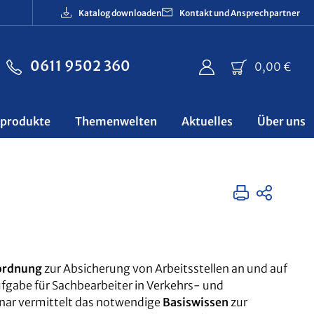
Katalog downloaden
Kontakt und Ansprechpartner
0611 9502 360
Ware
0,00 €
sprodukte
Themenwelten
Aktuelles
Über uns
nordnung
zur Absicherung von Arbeitsstellen an und auf
Aufgabe für Sachbearbeiter in Verkehrs- und
nar vermittelt das notwendige
Basiswissen
zur