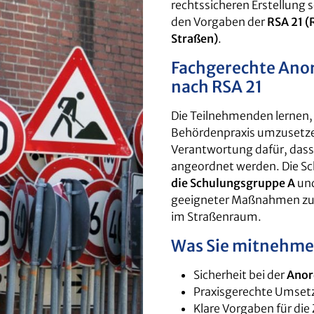
rechtssicheren Erstellung
den Vorgaben der
RSA 21 (
Straßen)
.
Fachgerechte An
nach RSA 21
Die Teilnehmenden lernen, 
Behördenpraxis umzusetze
Verantwortung dafür, das
angeordnet werden. Die Sc
die Schulungsgruppe A
und
geeigneter Maßnahmen z
im Straßenraum.
Was Sie mitnehm
Sicherheit bei der
Anor
Praxisgerechte Umset
Klare Vorgaben für di