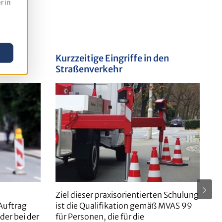
r in
Kurzzeitige Eingriffe in den
R
m
Straßenverkehr
H
aum
Ziel dieser praxisorientierten Schulung
Zi
Auftrag
ist die Qualifikation gemäß MVAS 99
m
er bei der
für Personen, die für die
Q