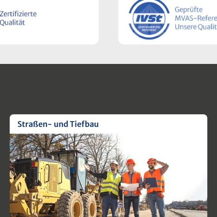
icherung gemäß MVAS
Sicherung von Arbeitsstelle
kationsnachweis über die in
Dauer gemäß MVAS.Ihr Nut
rbildung erworbenen
einen BlickRechtssicherheit
nIhr Sparpotential:
Durchführung von
für 178 € mit unserem
VermessungsarbeitenPraxi
batt ab 3 angemeldeten
Umsetzung der RSA 21-
VorgabenEffiziente Planun
VerkehrsabsicherungenVe
von Haftungsrisiken durch 
SicherungsmaßnahmenDir
Anwendbarkeit im beruflich
Straßen- und Tiefbau