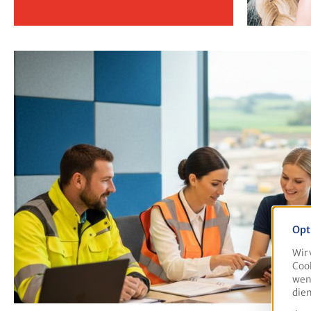
Opt
Wir 
Cook
wenn
dien