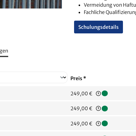
Vermeidung von Haftu
Fachliche Qualifizier
Schulungsdetails
gen
Preis *
Regulärer Preis:
249,00 €
Regulärer Preis:
249,00 €
Regulärer Preis:
249,00 €