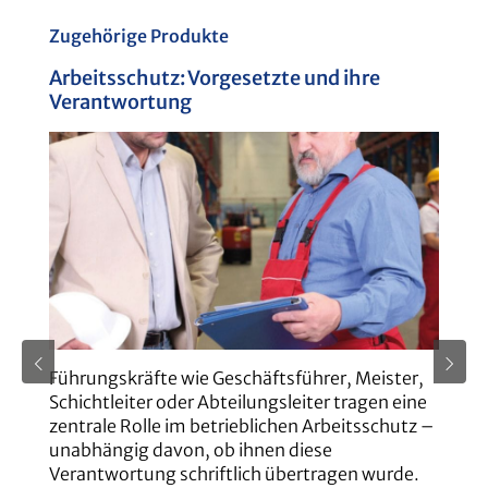
Produktgalerie überspringen
Zugehörige Produkte
Arbeitsschutz: Vorgesetzte und ihre
G
Verantwortung
u
Führungskräfte wie Geschäftsführer, Meister,
D
Schichtleiter oder Abteilungsleiter tragen eine
G
zentrale Rolle im betrieblichen Arbeitsschutz –
T
unabhängig davon, ob ihnen diese
we
Verantwortung schriftlich übertragen wurde.
B