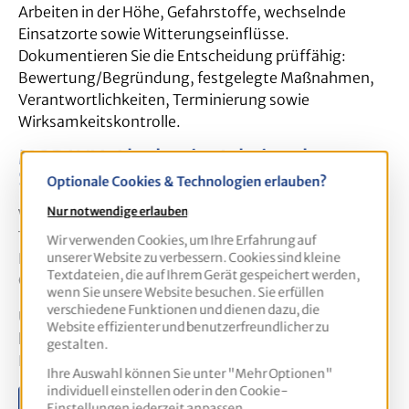
Arbeiten in der Höhe, Gefahrstoffe, wechselnde
Einsatzorte sowie Witterungseinflüsse.
Dokumentieren Sie die Entscheidung prüffähig:
Bewertung/Begründung, festgelegte Maßnahmen,
Verantwortlichkeiten, Terminierung sowie
Wirksamkeitskontrolle.
MORAVIA Akademie: Arbeitsschutz-
Schulungen
Optionale Cookies & Technologien erlauben?
Nur notwendige erlauben
Wir qualifizieren Führungskräfte, Beauftragte und
Teams – praxisnah und branchenspezifisch (z. B. Bau,
Wir verwenden Cookies, um Ihre Erfahrung auf
Lager, Logistik). So setzen Sie die
unserer Website zu verbessern. Cookies sind kleine
Textdateien, die auf Ihrem Gerät gespeichert werden,
Gefährdungsbeurteilung wirksam um.
wenn Sie unsere Website besuchen. Sie erfüllen
verschiedene Funktionen und dienen dazu, die
Unsere Formate:
Inhouse oder online – als
Website effizienter und benutzerfreundlicher zu
kompakter Workshop oder als Schulungsreihe für
gestalten.
Ihre Zielgruppen.
Ihre Auswahl können Sie unter "Mehr Optionen"
individuell einstellen oder in den Cookie-
Schulung anfragen
Einstellungen jederzeit anpassen.