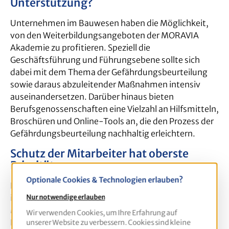
Unterstützung?
Unternehmen im Bauwesen haben die Möglichkeit,
von den Weiterbildungsangeboten der MORAVIA
Akademie zu profitieren. Speziell die
Geschäftsführung und Führungsebene sollte sich
dabei mit dem Thema der Gefährdungsbeurteilung
sowie daraus abzuleitender Maßnahmen intensiv
auseinandersetzen. Darüber hinaus bieten
Berufsgenossenschaften eine Vielzahl an Hilfsmitteln,
Broschüren und Online-Tools an, die den Prozess der
Gefährdungsbeurteilung nachhaltig erleichtern.
Schutz der Mitarbeiter hat oberste
Priorität
Optionale Cookies & Technologien erlauben?
Die Gefährdungsbeurteilung im Straßen- und Tiefbau
ist von zentraler Bedeutung für den Schutz der
Nur notwendige erlauben
Mitarbeiter und die Vermeidung von Arbeitsunfällen.
Wir verwenden Cookies, um Ihre Erfahrung auf
Durch die systematische Identifikation von Risiken
unserer Website zu verbessern. Cookies sind kleine