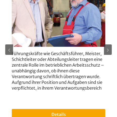
Führungskräfte wie Geschäftsführer, Meister,
D
Schichtleiter oder Abteilungsleiter tragen eine
G
zentrale Rolle im betrieblichen Arbeitsschutz –
T
unabhängig davon, ob ihnen diese
we
Verantwortung schriftlich übertragen wurde.
B
Aufgrund ihrer Position und Aufgaben sind sie
z
verpflichtet, in ihrem Verantwortungsbereich
a
für die Umsetzung gesetzlich geforderter
i
Maßnahmen zu sorgen.In dieser
re
S
a
praxisorientierten Schulung lernen Sie, wie Sie
w
Ihre Pflichten im Arbeitsschutz rechtssicher
e
Details
wahrnehmen und Haftungsrisiken gezielt
M