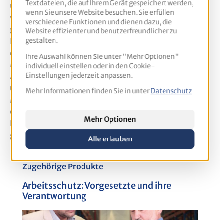
Textdateien, die auf Ihrem Gerät gespeichert werden,
und die Umsetzung geeigneter Schutzmaßnahmen
wenn Sie unsere Website besuchen. Sie erfüllen
wird nicht nur die Gesundheit der Beschäftigten
verschiedene Funktionen und dienen dazu, die
gefördert, sondern auch die Effizienz und Qualität der
Website effizienter und benutzerfreundlicher zu
Bauprojekte verbessert. Jeder Schritt, vom Erkennen
gestalten.
der Gefährdungen bis zur Dokumentation der
Ihre Auswahl können Sie unter "Mehr Optionen"
Maßnahmen, trägt zur Schaffung eines sicheren
individuell einstellen oder in den Cookie-
Arbeitsumfeldes bei, welches im Bauwesen
Einstellungen jederzeit anpassen.
unerlässlich ist. Nutzen Sie die Angebote der
Mehr Informationen finden Sie in unter
Datenschutz
MORAVIA Akademie zur eigenen Weiterbildung und
erwerben Sie so die notwendigen fachlichen
Mehr Optionen
Kenntnisse, um Ihrer Aufgabe und Verantwortung
gerecht zu werden.
Alle erlauben
Produktgalerie überspringen
Zugehörige Produkte
Arbeitsschutz: Vorgesetzte und ihre
G
Verantwortung
u