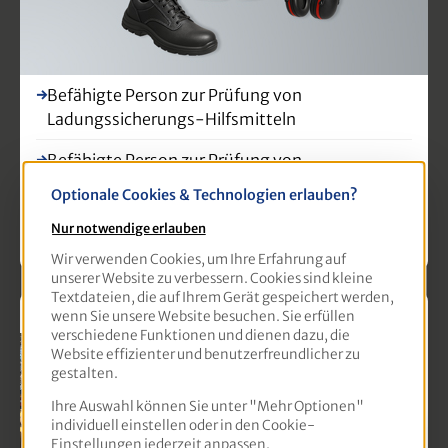
Befähigte Person zur Prüfung von
Ladungssicherungs-Hilfsmitteln
Befähigte Person zur Prüfung von
Anschlagmitteln
Optionale Cookies & Technologien erlauben?
Befähigte Person zur Prüfung von Winden,
Nur notwendige erlauben
Hub- und Zuggeräten
Wir verwenden Cookies, um Ihre Erfahrung auf
unserer Website zu verbessern. Cookies sind kleine
Textdateien, die auf Ihrem Gerät gespeichert werden,
Straßen- und Tiefbau
wenn Sie unsere Website besuchen. Sie erfüllen
verschiedene Funktionen und dienen dazu, die
Website effizienter und benutzerfreundlicher zu
gestalten.
Ihre Auswahl können Sie unter "Mehr Optionen"
individuell einstellen oder in den Cookie-
Einstellungen jederzeit anpassen.