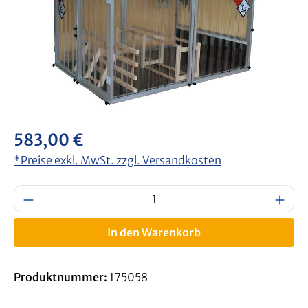
Regulärer Preis:
583,00 €
*Preise exkl. MwSt. zzgl. Versandkosten
Produkt Anzahl: Gib den gewünschten Wert
In den Warenkorb
Produktnummer:
175058