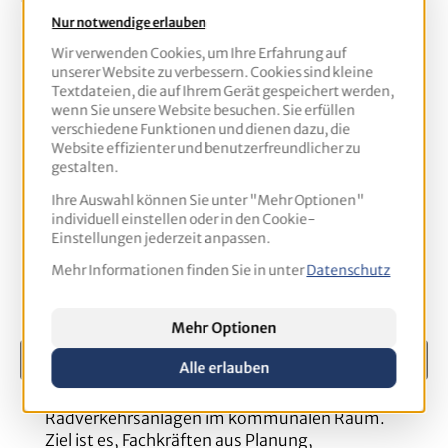
Nur notwendige erlauben
Wir verwenden Cookies, um Ihre Erfahrung auf
Produktgalerie überspringen
Zugehörige Produkte
unserer Website zu verbessern. Cookies sind kleine
Textdateien, die auf Ihrem Gerät gespeichert werden,
Neue Rahmenbedingungen für den
R
wenn Sie unsere Website besuchen. Sie erfüllen
Radverkehr
A
verschiedene Funktionen und dienen dazu, die
Website effizienter und benutzerfreundlicher zu
gestalten.
Ihre Auswahl können Sie unter "Mehr Optionen"
individuell einstellen oder in den Cookie-
Einstellungen jederzeit anpassen.
Mehr Informationen finden Sie in unter
Datenschutz
Mehr Optionen
Alle erlauben
Die Schulung vermittelt praxisnahes Wissen zur
D
rechtssicheren Anordnung und Gestaltung von
u
Radverkehrsanlagen im kommunalen Raum.
S
Ziel ist es, Fachkräften aus Planung,
z