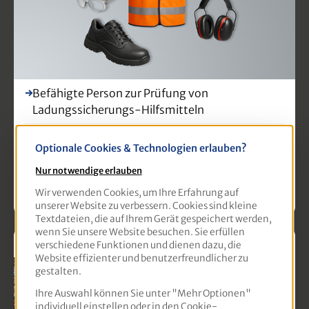
Befähigte Person zur Prüfung von
Ladungssicherungs-Hilfsmitteln
Befähigte Person zur Prüfung von
Optionale Cookies & Technologien erlauben?
Anschlagmitteln
Nur notwendige erlauben
Befähigte Person zur Prüfung von Winden,
Wir verwenden Cookies, um Ihre Erfahrung auf
Hub- und Zuggeräten
unserer Website zu verbessern. Cookies sind kleine
Textdateien, die auf Ihrem Gerät gespeichert werden,
wenn Sie unsere Website besuchen. Sie erfüllen
Straßen- und Tiefbau
verschiedene Funktionen und dienen dazu, die
Website effizienter und benutzerfreundlicher zu
gestalten.
Ihre Auswahl können Sie unter "Mehr Optionen"
individuell einstellen oder in den Cookie-