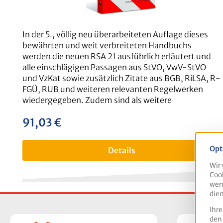
In der 5., völlig neu überarbeiteten Auflage dieses
bewährten und weit verbreiteten Handbuchs
werden die neuen RSA 21 ausführlich erläutert und
alle einschlägigen Passagen aus StVO, VwV-StVO
und VzKat sowie zusätzlich Zitate aus BGB, RiLSA, R-
FGÜ, RUB und weiteren relevanten Regelwerken
wiedergegeben. Zudem sind als weitere
Erläuterungen auch die „Hinweise für die
91,03 €
regulärer preis:
Absicherung von Markierungsarbeiten“ (Ausgabe
2021) des IVSt komplett enthalten.Da die RSA 21
indirekt Bestandteil der VwV-StVO sind, müssen sie
Opt
Details
allen verkehrsrechtlichen Anordnungen der
Straßenverkehrs- und Straßenbaubehörden
Wir 
Cook
zugrunde gelegt werden. Eine einheitliche
wenn
Anwendung soll eine weitgehend einheitliche
dien
Absicherungspraxis sicherstellen.Das RSA-
Handbuch erleichtert als Kommentar den
Ihre
den
Anwendern der „Richtlinien für die