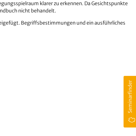
egungsspielraum klarer zu erkennen. Da Gesichtspunkte
andbuch nicht behandelt.
beigefügt. Begriffsbestimmungen und ein ausführliches
Seminarfinder
Kontakt