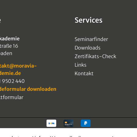
e
Services
kademie
Seminarfinder
traße 16
Downloads
baden
Zertifikats-Check
Links
takt@moravia-
demie.de
Kontakt
1 9502 440
deformular downloaden
tformular