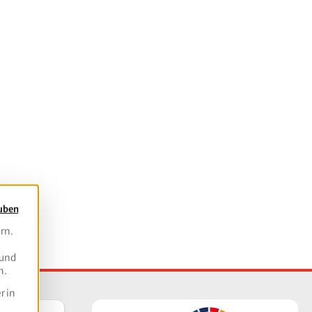
auben
rn.
 und
n.
r in