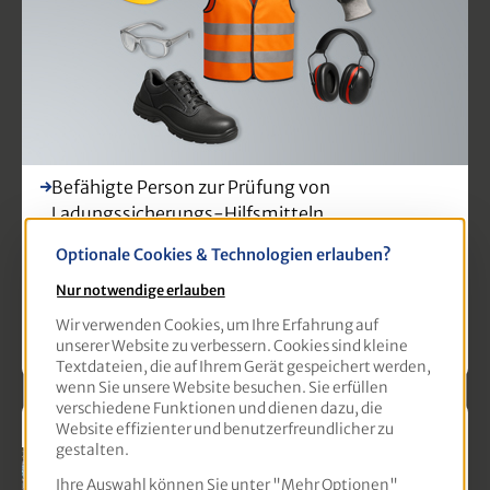
Befähigte Person zur Prüfung von
Ladungssicherungs-Hilfsmitteln
Optionale Cookies & Technologien erlauben?
Befähigte Person zur Prüfung von
Anschlagmitteln
Nur notwendige erlauben
Wir verwenden Cookies, um Ihre Erfahrung auf
Befähigte Person zur Prüfung von Winden,
unserer Website zu verbessern. Cookies sind kleine
Hub- und Zuggeräten
Textdateien, die auf Ihrem Gerät gespeichert werden,
wenn Sie unsere Website besuchen. Sie erfüllen
verschiedene Funktionen und dienen dazu, die
Straßen- und Tiefbau
Website effizienter und benutzerfreundlicher zu
gestalten.
Ihre Auswahl können Sie unter "Mehr Optionen"