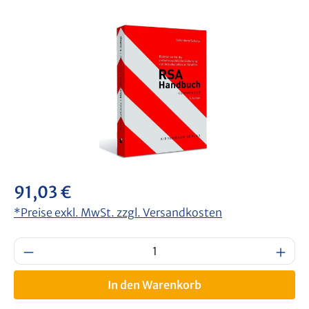
Bildergalerie überspringen
Regulärer Preis:
91,03 €
*Preise exkl. MwSt. zzgl. Versandkosten
Produkt Anzahl: Gib den gewünschten Wert
In den Warenkorb