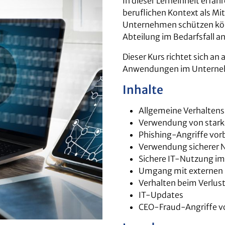
In dieser Lerneinheit erfa
beruflichen Kontext als Mit
Unternehmen schützen könn
Abteilung im Bedarfsfall an
Dieser Kurs richtet sich an 
Anwendungen im Unterne
Inhalte
Allgemeine Verhalten
Verwendung von stark
Phishing-Angriffe vo
Verwendung sicherer 
Sichere IT-Nutzung i
Umgang mit externen
Verhalten beim Verlust
IT-Updates
CEO-Fraud-Angriffe 