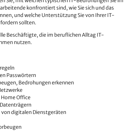
hren Sie, mit welchen typischen IT-Bedrohungen Sie im
arbeitende konfrontiert sind, wie Sie sich und das
en, und welche Unterstützung Sie von Ihrer IT-
fordern sollten.
alle Beschäftigte, die im beruflichen Alltag IT-
hmen nutzen.
sregeln
en Passwörtern
rbeugen, Bedrohungen erkennen
Netzwerke
m Home Office
 Datenträgern
 von digitalen Dienstgeräten
vorbeugen