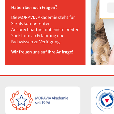
Haben Sie noch Fragen?
Die MORAVIA Akademie steht für
Sie als kompetenter
Ansprechpartner mit einem breiten
Spektrum an Erfahrung und
Fachwissen zu Verfügung.
Wir freuen uns auf Ihre Anfrage!