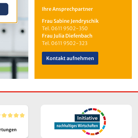
Ihre Ansprechpartner
Frau Sabine Jendryschik
Tel. 0611 9502-350
Frau Julia Diefenbach
Tel. 0611 9502-323
Kontakt aufnehmen
rtungen