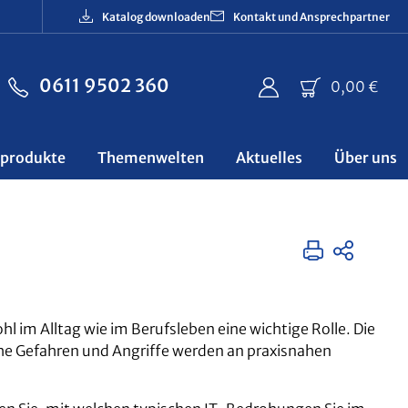
Katalog downloaden
Kontakt und Ansprechpartner
0611 9502 360
Ware
0,00 €
sprodukte
Themenwelten
Aktuelles
Über uns
hl im Alltag wie im Berufsleben eine wichtige Rolle. Die
che Gefahren und Angriffe werden an praxisnahen