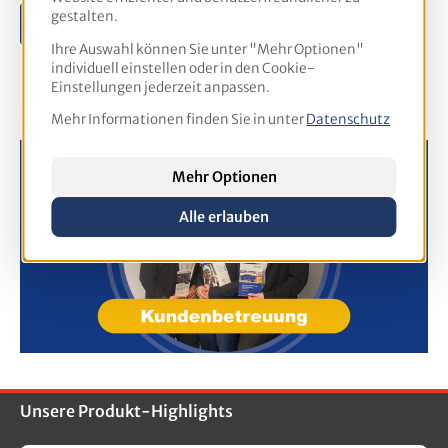
gestalten.
Inhouse-Schulung anfragen >>
Ihre Auswahl können Sie unter "Mehr Optionen"
individuell einstellen oder in den Cookie-
Einstellungen jederzeit anpassen.
Das Team freut sich auf Ihre Anfrage
Mehr Informationen finden Sie in unter
Datenschutz
Mehr Optionen
Alle erlauben
Unsere Produkt-Highlights