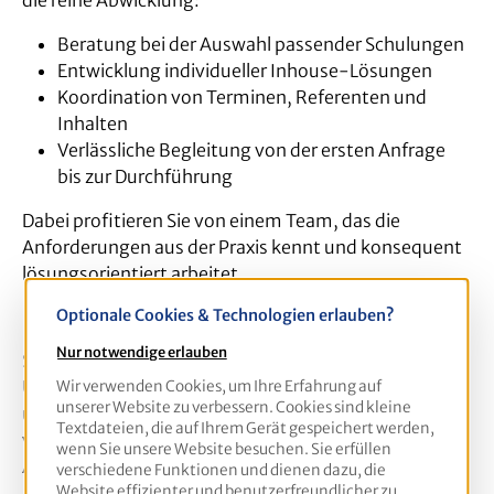
Beratung bei der Auswahl passender Schulungen
Entwicklung individueller Inhouse-Lösungen
Koordination von Terminen, Referenten und
Inhalten
Verlässliche Begleitung von der ersten Anfrage
bis zur Durchführung
Dabei profitieren Sie von einem Team, das die
Anforderungen aus der Praxis kennt und konsequent
lösungsorientiert arbeitet.
Ihr direkter Draht zu uns
Optionale Cookies & Technologien erlauben?
Nur notwendige erlauben
Sie planen eine Inhouse-Schulung oder benötigen
Unterstützung bei der Auswahl? Dann sprechen Sie
Wir verwenden Cookies, um Ihre Erfahrung auf
unserer Website zu verbessern. Cookies sind kleine
uns an. Unser Team ist gerne für Sie da – persönlich,
Textdateien, die auf Ihrem Gerät gespeichert werden,
verbindlich und unkompliziert. Senden Sie uns Ihre
wenn Sie unsere Website besuchen. Sie erfüllen
Anfrage – wir melden uns zeitnah bei Ihnen zurück.
verschiedene Funktionen und dienen dazu, die
Website effizienter und benutzerfreundlicher zu